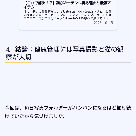
【これで解決！？】猫がカーテンに昇る理由と最強ア
イテム
「カーテンに登る癖がついてしまった…やめさせたいけど、どう
すればいいの…？」カーテンをロッククライミング、カーテンは
ボロボロ、気がつけばカーテンレールの上を悠々と歩いてい
る…。猫を飼っているご家庭でカーテンとソファーがボロボロに
2022.10.15
なるのはもは...
結論：健康管理には写真撮影と猫の観
察が大切
今回は、毎日写真フォルダーがパンパンになるほど撮り続
けていたから気づけました。