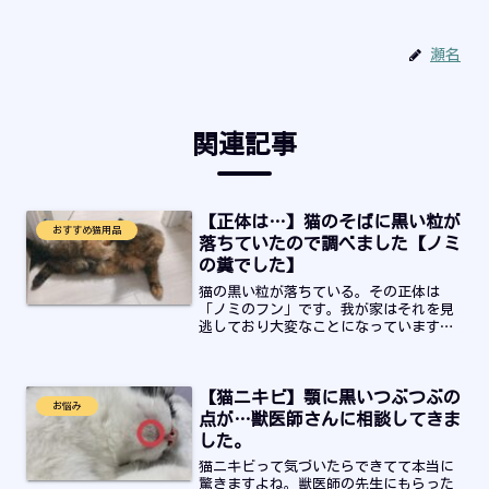
瀬名
関連記事
【正体は…】猫のそばに黒い粒が
おすすめ猫用品
落ちていたので調べました【ノミ
の糞でした】
猫の黒い粒が落ちている。その正体は
「ノミのフン」です。我が家はそれを見
逃しており大変なことになっています。
病院での診断結果や対処方法についてま
とめています。完全駆除をしたい人や同
じくノミがいるかもしれないと不安な人
【猫ニキビ】顎に黒いつぶつぶの
はご覧ください！
お悩み
点が…獣医師さんに相談してきま
した。
猫ニキビって気づいたらできてて本当に
驚きますよね。獣医師の先生にもらった