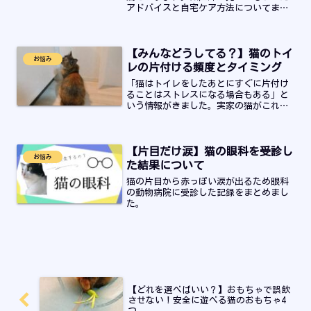
アドバイスと自宅ケア方法についてまと
めました。初期の猫ニキビの実際の症状
写真と簡単にできるケア方法についてま
とめました。
【みんなどうしてる？】猫のトイ
お悩み
レの片付ける頻度とタイミング
「猫はトイレをしたあとにすぐに片付け
ることはストレスになる場合もある」と
いう情報がきました。実家の猫がこれが
原因で便秘になったそうです…。猫のト
イレ掃除の頻度に悩んでいる飼い主さん
はぜひ最後までお読みください。
【片目だけ涙】猫の眼科を受診し
お悩み
た結果について
猫の片目から赤っぽい涙が出るため眼科
の動物病院に受診した記録をまとめまし
た。
【どれを選べばいい？】おもちゃで誤飲
させない！安全に遊べる猫のおもちゃ4
つ