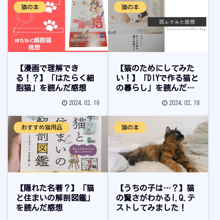
猫の本
猫の本
【漫画で理解でき
【猫のためにしてみた
る！？】「はたらく細
い！】「DIYで作る猫と
胞猫」を読んだ感想
の暮らし」を読んだ感
想
2024.02.19
2024.02.18
おすすめ猫用品
猫の本
【隠れた名著？】「猫
【うちの子は…？】猫
と住まいの解剖図鑑」
の賢さがわかるI.Q.テ
を読んだ感想
ストしてみました！