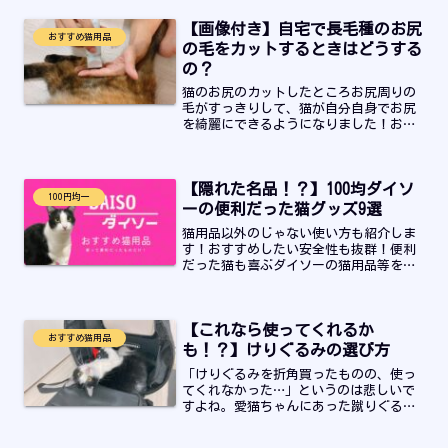
【画像付き】自宅で長毛種のお尻
おすすめ猫用品
の毛をカットするときはどうする
の？
猫のお尻のカットしたところお尻周りの
毛がすっきりして、猫が自分自身でお尻
を綺麗にできるようになりました！お尻
の毛とウンチについて悩んでいる飼い主
さんはぜひ最後までお読み下さい。
【隠れた名品！？】100均ダイソ
100円均一
ーの便利だった猫グッズ9選
猫用品以外のじゃない使い方も紹介しま
す！おすすめしたい安全性も抜群！便利
だった猫も喜ぶダイソーの猫用品等を猫
飼いが厳選しました！本当に自分で買っ
て使い続けてます。猫用品と一見すると
関係ない意外なものもおすすめしていま
【これなら使ってくれるか
す。
おすすめ猫用品
も！？】けりぐるみの選び方
「けりぐるみを折角買ったものの、使っ
てくれなかった…」というのは悲しいで
すよね。愛猫ちゃんにあった蹴りぐるみ
の選び方とおすすめ紹介します。