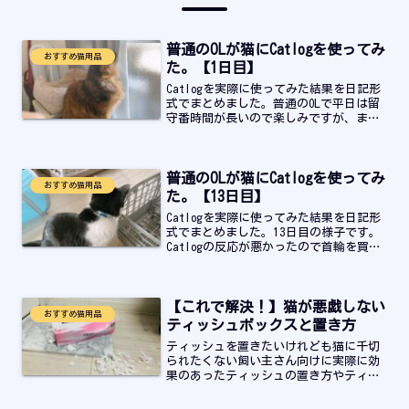
普通のOLが猫にCatlogを使ってみ
おすすめ猫用品
た。【1日目】
Catlogを実際に使ってみた結果を日記形
式でまとめました。普通のOLで平日は留
守番時間が長いので楽しみですが、まさ
かのトラブルが発生しました…。
普通のOLが猫にCatlogを使ってみ
おすすめ猫用品
た。【13日目】
Catlogを実際に使ってみた結果を日記形
式でまとめました。13日目の様子です。
Catlogの反応が悪かったので首輪を買い
直しました。その後の結果についてはこ
ちらの記事で公開しています。
【これで解決！】猫が悪戯しない
おすすめ猫用品
ティッシュボックスと置き方
ティッシュを置きたいけれども猫に千切
られたくない飼い主さん向けに実際に効
果のあったティッシュの置き方やティッ
シュボックスについて紹介をしていきま
す！