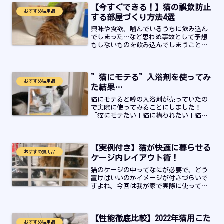
【今すぐできる！】猫の誤飲防止
おすすめ猫用品
する部屋づくり方法4選
興味や食欲、噛んでいるうちに飲み込ん
でしまった…など思わぬ事故として予想
もしないものを飲み込んでしまうことが
あります。誤飲・誤食を防止するために
気を付けたいものリストと実際の方法に
ついて紹介していきますので最後までお
”猫にモテる”入浴剤を使ってみ
読みください！
おすすめ猫用品
た結果…
猫にモテると噂の入浴剤が売っていたの
で実際に使ってみることにしました！
「猫にモテたい！猫に構われたい！猫と
もっと仲良しになりたい！」実際の香り
や猫たちのリアクションが気になる方は
ぜひ最後までご覧ください！
【実例付き】猫が快適に暮らせる
おすすめ猫用品
ケージ内レイアウト術！
猫のケージの中ってなにが必要で、どう
置けばいいのかイメージが付きづらいで
すよね。今回は我が家で実際に使ってい
るものものを含めて紹介と、これは注意
するべきだった…という情報をまとめま
した。これから猫をお迎えする人、病気
【性能徹底比較】2022年猫用こた
などの理由で隔離をしないといけない人
おすすめ猫用品