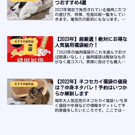
などなど…っケージが必要な人はぜひ最
つおすすめ4選
後までご覧ください！
2022年現在で発売されている猫用こたつ
の選び方、特徴、性能比較一覧をしてい
きます。電気代の節約にもなります。寒
い冬も暖かく猫が家の中でくつろげる場
所を増やすためにぜひお読みください！
【2023年】超厳選！絶対にお得な
おすすめ猫用品
人気猫用福袋紹介！
「2023年の猫用福袋のこれを選んでおけ
ば間違いなし！」猫用福袋は無駄なもの
がなく高コスパ。実際に自分でも購入し
たほどお得なものや人気なものを紹介し
ています！発売日や予約方法についても
一覧で確認することができます。
【2022年】ネコセカイ福袋の値段
おすすめ猫用品
は？中身ネタバレ！予約はいつか
らか解説します
毎年大人気完売のネコセカイ福袋!いち早
く値段や中身などの情報をゲットして予
約準備をしたいところです。ここでは、
毎年の大人気だったネコセカイの福袋の
情報をまとめているので、気になってい
る人は是非お読み下さい！私も2022年は
購入しましたし、2023年もリピートで購
入したいと思っています！