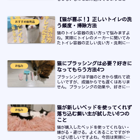
あります。誤飲・誤食を防止するために
気を付けたいものリストと実際の方法に
ついて紹介していきますので最後までお
【猫が喜ぶ！】正しいトイレの洗
読みください！
おすすめ猫用品
う頻度・掃除方法
猫のトイレ容器の洗い方って悩みますよ
ね。実際にトイレのメーカーに聞いてみ
たトイレ容器の正しい洗い方・洗剤につ
いて聞いてきましたのでまとめました。
実は、推奨されているのは薄めた中性洗
剤の使用を推奨されていました。
猫にブラッシングは必要？好きに
お悩み
なってもらう方法4つ
ブラッシングは子猫のときから慣れて欲
しいですが、成猫からでも遅くはありま
せん。ブラッシングの効果や、好きにな
ってもらうために実践できること、短
毛・中毛・長毛別、適切なブラシ（コー
ム、ラバーブラシ、ピンブラシ、コー
猫が新しいベッドを使ってくれず
ム）の使い方などを紹介しています。
お悩み
落ち込む飼い主が試したい6つの
こと
猫が購入したベッドを使ってくれない・
嫌がる・避ける。よくあることですがや
っぱり悲しいですよね。今回は実際に使