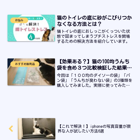
ってもらえた方法と試したいことをまと
めました。
猫のトイレの底に砂がこびりつか
お悩み
なくなる方法とは？
猫トイレの底におしっこがくっついた状
態で固まってしまうプチストレスを開場
するための解決方法を紹介しています。
【効果ある？】猫の100均うんち
おすすめ猫用品
袋を含め３つ比較検証した結果…
今回は「１００均のダイソーの袋」「パ
ン袋」「うんちが臭わない袋」の3種類を
購入してみました。実際に使ってみた体
験から良かった点、悪かった点をどうい
ったご家庭ならおすすめできるかをまと
めました。猫のうんち袋の値段を抑えた
い、どれがいいのか迷っている飼い主さ
んはぜひ最後までお読みください。
【これで解決！】iphoneの写真容量が限
界な人が試したい方法6選