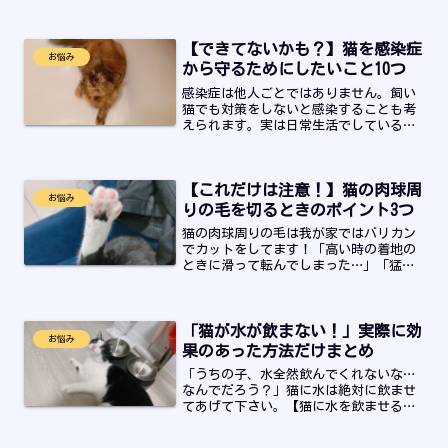
いきます！結論から言うと、キッチンは
猫にとって危険な場所です。対策は必須
です。
【できてないかも？】猫を感染症
お悩み
から守るためにしたいこと10つ
感染症は他人ごとではありません。飼い
猫でも対策をしないと感染することも考
えられます。実は日常生活でしている何
気ない行動が感染リスクを高めてしまっ
ていることもあります。今回は、猫と飼
い主が一緒に長く暮らすうえでお互いに
【これだけは注意！】猫の肉球周
注意したい病気・感染症について情報を
お悩み
まとめていきます！
りの毛を切るときのポイント3つ
猫の肉球周りの毛は我が家ではバリカン
でカットをしてます！「高い時の着地の
ときに滑って転んでしまった…」「猛ダ
ッシュしたあと止まれずに転んでいっ
た…」ということも防げて実はメリット
がたくさんあります。怪我の予防にもな
「猫が水が飲まない！」実際に効
ってくれる大切な猫のお手入れの一つで
お悩み
す。
果のあった方法だけまとめ
「うちの子、水全然飲んでくれないな…
なんでだろう？」猫に水は絶対に飲ませ
てあげて下さい。【猫に水を飲ませる】
もうこれは飼い主の永遠の課題です。我
が家の猫は水を飲んでる方かと思って正