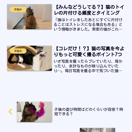
直油断をしていました。猫のなりやすい
【みんなどうしてる？】猫のトイ
病気などを調べている内に...
お悩み
レの片付ける頻度とタイミング
「猫はトイレをしたあとにすぐに片付け
ることはストレスになる場合もある」と
いう情報がきました。実家の猫がこれが
原因で便秘になったそうです…。猫のト
イレ掃除の頻度に悩んでいる飼い主さん
はぜひ最後までお読みください。
【コレだけ！？】猫の写真を今よ
お悩み
りもっと可愛く撮るポイント7つ
いざ写真を撮ったらブレていたり、暗か
ったり、余計なものが映り込んでいた
り…。毎日写真を撮る中で気づいた猫の
写真を可愛く撮るコツや注意することな
ど紹介していきます！「実物はもっとも
っと可愛いのに！」と悔しい思いをする
ことは少なくないですよね。
子猫の遊び時間はどのくらいが目安？時
短できる？