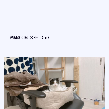
約W50×D45×H20 (cm)