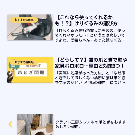
果があったと感じた対策すべてを紹介し
ていきます。「猫の吐き戻しが心配でな
にかしたけど、どうすればいいのか…」
【これなら使ってくれるか
と悩んでいる飼い主さんはぜひ最後まで
おすすめ猫用品
お読みください！
も！？】けりぐるみの選び方
「けりぐるみを折角買ったものの、使っ
てくれなかった…」というのは悲しいで
すよね。愛猫ちゃんにあった蹴りぐるみ
の選び方とおすすめ紹介します。
【どうして？】猫の爪とぎで壁や
おすすめ猫用品
家具ボロボロ…理由と対策3つ！
「実際に効果があった方法」と「なぜ爪
とぎをしてほしくない場所に猫は爪とぎ
をするのかという行動の理由」について
紹介していきます。お悩みの飼い主さん
はぜひ最後までお読みください！
クラフト工房クレアルの爪とぎをおすす
めしたい理由。