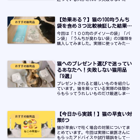
の方法について紹介をしています。
【効果ある？】猫の100均うんち
おすすめ猫用品
袋を含め３つ比較検証した結果…
今回は「１００均のダイソーの袋」「パ
ン袋」「うんちが臭わない袋」の3種類を
購入してみました。実際に使ってみた体
験から良かった点、悪かった点をどうい
ったご家庭ならおすすめできるかをまと
めました。猫のうんち袋の値段を抑えた
猫へのプレゼント選びで迷ってい
い、どれがいいのか迷っている飼い主さ
おすすめ猫用品
んはぜひ最後までお読みください。
るあなたへ！失敗しない猫用品
「9選」
プレゼントされると嬉しいものを紹介し
ています。猫を飼っている実際の体験か
らもらってうれしいものだけ厳選しまし
た！
【今日から実践！】猫の早食い対
おすすめ猫用品
策6つ
猫が早食いで吐く場合の対策についてま
とめています。今回は実際に獣医さんに
もらったアドバイスや試行錯誤をして効