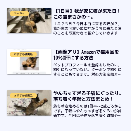
【1日目】我が家に猫が来た日！
ちゃちゃ
この猫まさかの…。
「え？今日？今日本当に来るの猫が？」
我が家の可愛い破壊神がうちに来たとき
のことを写真付きで紹介していきます。
我が家に来た子猫は人大好き。なんと、
超弩級の甘えん坊子猫でした。ちゃちゃ
との出会いは8月の頃。ペット飼育可マン
【画像アリ】Amazonで猫用品を
ションの契約をした足で...
おすすめ猫用品
10％OFFにする方法
ペットプロフィールを登録をしたのに、
割引になっていない。クーポンで割引に
することもできます。対処方法を紹介し
ていきます。
やんちゃすぎる子猫にぐったり。
おすすめ猫用品
落ち着く年齢と方法まとめ！
落ち着き始めるのは1歳半～2歳ごろから
です。子猫はやんちゃすぎるくらいが普
通です。今回は子猫が落ち着く時期や方
法についての情報や体験談をまとめまし
た。いま気が休まらず困っている飼い主
さんはぜひお読みください。