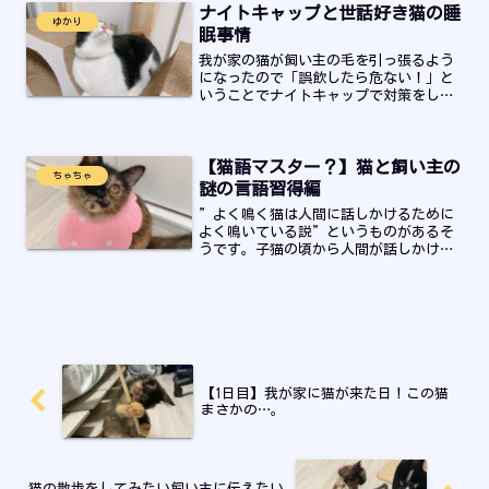
ナイトキャップと世話好き猫の睡
ゆかり
眠事情
我が家の猫が飼い主の毛を引っ張るよう
になったので「誤飲したら危ない！」と
いうことでナイトキャップで対策をして
みました。その結果について書いていま
す。
【猫語マスター？】猫と飼い主の
ちゃちゃ
謎の言語習得編
”よく鳴く猫は人間に話しかけるために
よく鳴いている説”というものがあるそ
うです。子猫の頃から人間が話しかける
とお喋りな猫になるとかならないと
か…。我が家のちゃちゃは子猫の頃から
話しかけていました。そのおかげかよく
お喋りをしてくれます。ちゃち...
【1日目】我が家に猫が来た日！この猫
まさかの…。
猫の散歩をしてみたい飼い主に伝えたい