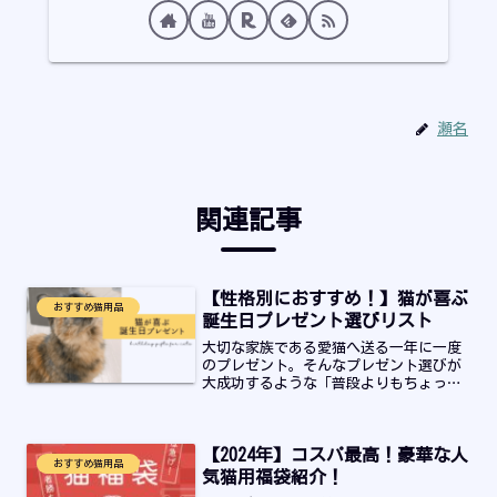
瀬名
関連記事
【性格別におすすめ！】猫が喜ぶ
おすすめ猫用品
誕生日プレゼント選びリスト
大切な家族である愛猫へ送る一年に一度
のプレゼント。そんなプレゼント選びが
大成功するような「普段よりもちょっと
イイもの」「長く使えそうなもの」「猫
が気に入る要素があるもの」を集めまし
た。迷っている人の参考になるようなも
【2024年】コスパ最高！豪華な人
のになっています！
おすすめ猫用品
気猫用福袋紹介！