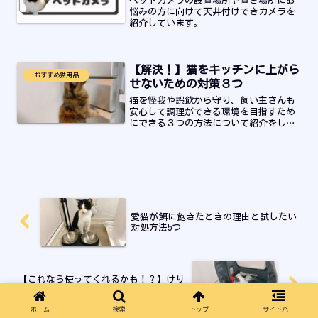
ペットカメラの設置場所や置き場所にお
悩みの方に向けて天井付けできカメラを
紹介しています。
【解決！】猫をキッチンに上がら
おすすめ猫用品
せないための対策３つ
猫を怪我や誤飲から守り、飼い主さんも
安心して調理ができる環境を目指すため
にできる３つの方法について紹介をして
いきます！結論から言うと、キッチンは
猫にとって危険な場所です。対策は必須
です。
愛猫が餌に飽きたときの理由と試したい
対処方法5つ
【これなら使ってくれるかも！？】けり
ぐるみの選び方
ホーム
検索
トップ
サイドバー