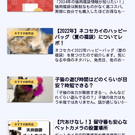
「2024年の猫用福袋情報が知りたい！」
猫用福袋は無駄なものがなく高コスパ。
実際に自分でも購入したほどお得なもの
や人気なものを紹介しています！発売日
や予約方法についても一覧で確認するこ
とができます。
【2022年】ネコセカイのハッピー
おすすめ猫用品
バッグ（夏の福袋）についてレ
ポ！
ネコセカイ2022年ハッピーバッグ（夏の
福袋）を見つけたので紹介します。気に
なる中身のネタバレ、発売日、他のおす
すめしたいものなのどを徹底解説してい
ます。数量限定でお得なので是非ゲット
してください！
子猫の遊び時間はどのくらいが目
おすすめ猫用品
安？時短できる？
「子猫の体力が無限すぎる…。みんなど
れぐらい遊んでるの？」子猫の体力はも
う半端ではありません。話が通じない3歳
児が体力満タンで「あそぼー！」と言い
続けている状態です。ちゃちゃの子猫時
代は朝4時起き、仕事、帰宅～寝るまで遊
【穴あけなし！】留守番も安心な
び相手の時間でした。...
おすすめ猫用品
ペットカメラの設置場所